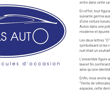
entre dans cette ca
En effet, tout figura
suivante germa aussi
d'une voiture luxue
Autos dans une poli
moderne et épurée
Les deux lettres "O"
symbolisant ici les 
nuit était un souhait 
L'ensemble figure a
liseret fin conféra
ainsi qu'une identi
Enfin, nous avons aj
"Vente de véhicules
espacée, cette dern