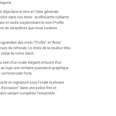
tégorie.
it déjà dans le titre et l'idée générale
tôt dans nos têtes : la silhouette rutilante
use et racée surplombant le nom Profils
ce de caractères que nous voulions
.
 agrandies des mots "Profils" et "Auto"
roues du véhicule. Le choix de la couleur bleu
initial de notre client.
u sein d'un ovale élégant entouré d'un
nt au logo une certaine puissance graphique
té commerciale forte.
outé en signature sous l'ovale la phrase
 d'occasion" dans une police fine et
ière venant compléter l'ensemble.