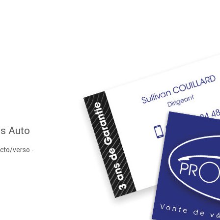
ls Auto
ecto/verso -