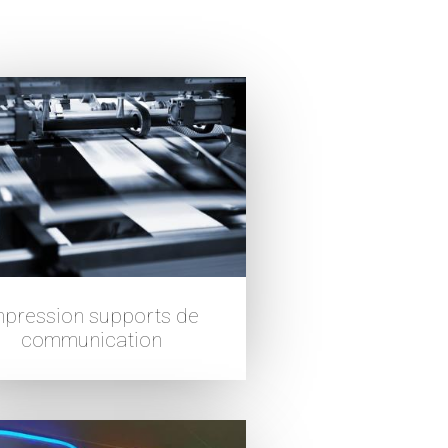
mpression supports de
communication